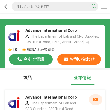
Advance International Corp
The Department of Lab and CRO Supplies,
239 Tunxi Road, Hefei, Anhui, China,中国
5.0
確認された製造者
今すぐ電話
お問い合わせ
製品
企業情報
Advance International Corp
The Department of Lab and
CRO Supplies, 239 Tunxi Road,