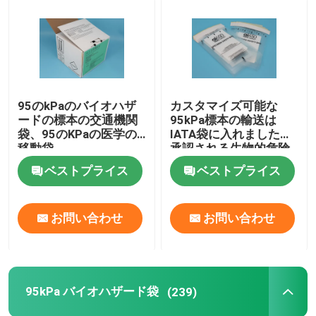
95のkPaのバイオハザ
カスタマイズ可能な
ードの標本の交通機関
95kPa標本の輸送は
袋、95のKPaの医学の
IATA袋に入れましたり/
移動袋
承認される生物的危険
袋
ベストプライス
ベストプライス
お問い合わせ
お問い合わせ
家へ
製品
95kPa バイオハザード袋
(239)
ビデオ