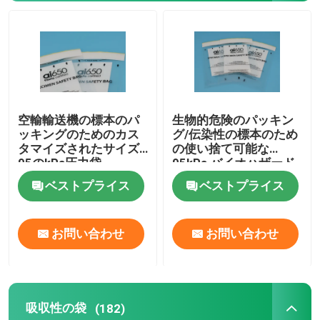
わたしたち に つい て
工場 ツアー
空輸輸送機の標本のパ
生物的危険のパッキン
品質管理
ッキングのためのカス
グ/伝染性の標本のため
タマイズされたサイズ
の使い捨て可能な
95のkPa圧力袋
95kPa バイオハザード
ニュース
袋
ベストプライス
ベストプライス
引金 を 求め て ください
お問い合わせ
お問い合わせ
95Kpa袋
吸収性の袋
(182)
95kPa標本の輸送袋