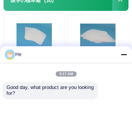
医学の標本箱
(30)
冷却する交通機関箱
標本の輸送の便利のキット
絞圧器の医薬品
He
AI650®のスポンジの実
実験室の空輸輸送機の
験室の病理学の標本の
ために包む冷却する医
遠心分離機管
テストのパッキングの
学の標本箱の特別なサ
3:17 AM
ための医学の標本箱
ンプル
ベストプライス
ベストプライス
Good day, what product are you looking 
低温学のガラスびん
for?
お問い合わせ
お問い合わせ
冷却するゲルのパック
Biohazardの不用な袋