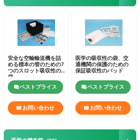
95kPa バイオハザード袋
吸収性の袋
医学の標本箱
安全な空輸輸送機を詰
医学の吸収性の袋、交
める標本の管のための7
通機関の保護のための
つのスロット吸収性の
保証吸収性のパッド
吸収性の袖
袋
ベストプライス
ベストプライス
医学の吸収性のパッド
お問い合わせ
お問い合わせ
標本の荷箱
絶縁された箱