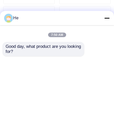
冷却する交通機関箱
He
標本の輸送の便利のキット
7:50 AM
絞圧器の医薬品
Good day, what product are you looking 
for?
95kPa高圧耐性対応の輸送
AIC 95kpa 実験用プラスチ
遠心分離機管
袋 船舶の安全のために
ックシップロック バイオハ
ザード 3 / 2レイヤー 標本
輸送袋
低温学のガラスびん
お問い合わせを送信
お問い合わせを送信
冷却するゲルのパック
ホーム
企業情報
お問い合わせ
Desktop Site
Biohazardの不用な袋
地図
プライバシーポリシー