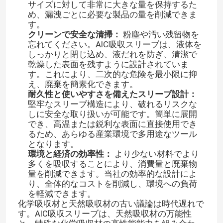
サイズに対して非常に大きな量を保持するた
め、漏洩ごとに必要な製品の量を削減できま
す。
クリーンで安全な清掃：
粉塵や汚い残留物を
忘れてください。AIC吸収スリーブは、液体を
しっかりと閉じ込め、液だれを防ぎ、清潔で
乾燥した表面を残すように設計されていま
す。これにより、二次的な危険を最小限に抑
え、廃棄を簡素化できます。
耐久性と使いやすさを備えたスリーブ設計：
堅牢なスリーブ構造により、破れるリスクな
しに安全な取り扱いが可能です。簡単に展開
でき、高温または鋭利な表面に直接使用でき
るため、あらゆる産業環境で多用途なツール
となります。
環境と経済の効率性：
より少ない材料でより
家へ
多くを吸収することにより、消費量と廃棄物
量を削減できます。当社の効率的な設計によ
り、全体的なコストを削減し、環境への負荷
製品
を軽減できます。
化学吸収材と天然吸収材の古い議論は時代遅れで
す。AIC吸収スリーブは、天然吸収材の万能性
ビデオ