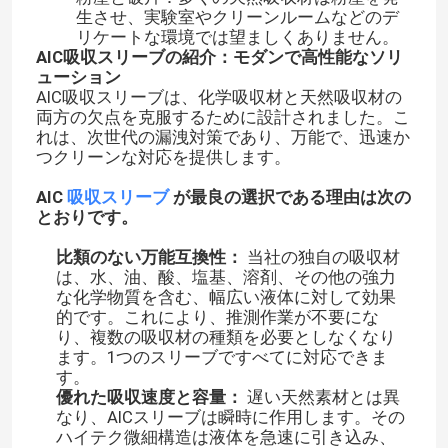
生させ、実験室やクリーンルームなどのデ
リケートな環境では望ましくありません。
AIC吸収スリーブの紹介：モダンで高性能なソリ
ューション
AIC吸収スリーブは、化学吸収材と天然吸収材の
両方の欠点を克服するために設計されました。こ
れは、次世代の漏洩対策であり、万能で、迅速か
つクリーンな対応を提供します。
AIC
吸収スリーブ
が最良の選択である理由は次の
とおりです。
比類のない万能互換性：
当社の独自の吸収材
は、水、油、酸、塩基、溶剤、その他の強力
な化学物質を含む、幅広い液体に対して効果
的です。これにより、推測作業が不要にな
り、複数の吸収材の種類を必要としなくなり
ます。1つのスリーブですべてに対応できま
す。
優れた吸収速度と容量：
遅い天然素材とは異
なり、AICスリーブは瞬時に作用します。その
ハイテク微細構造は液体を急速に引き込み、