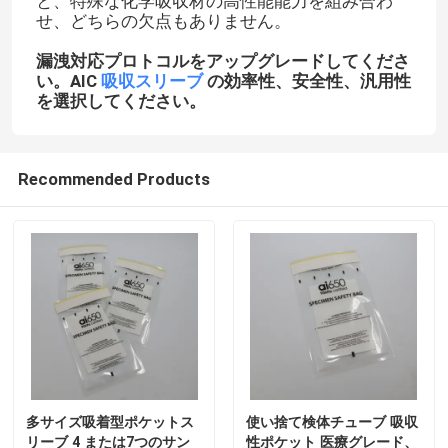
と、特殊な化学吸収材の高性能能力を組み合わ
せ、どちらの欠点もありません。
わたしたち に つい て
漏洩対応プロトコルをアップグレードしてくださ
い。AIC
吸収スリーブ
の効率性、安全性、汎用性
を選択してください。
工場 ツアー
Recommended Products
品質管理
ニュース
引金 を 求め て ください
95Kpa袋
多サイズ吸着型ポケットス
使い捨て検体チューブ 吸収
95kPa標本の輸送袋
リーブ 4 または7つのサン
性ポケット 医療グレード、