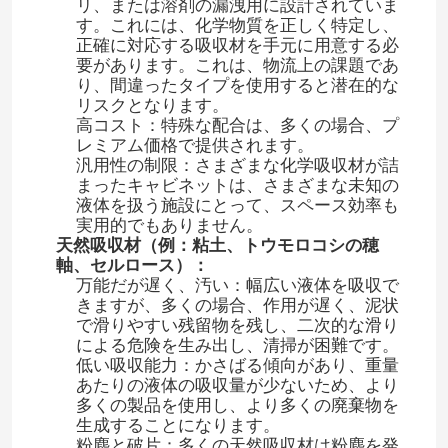
リ、または溶剤の漏洩用に設計されていま
す。これには、化学物質を正しく特定し、
正確に対応する吸収材を手元に用意する必
要があります。これは、物流上の課題であ
り、間違ったタイプを使用すると潜在的な
リスクとなります。
高コスト：特殊な配合は、多くの場合、プ
レミアム価格で提供されます。
汎用性の制限：さまざまな化学吸収材が詰
まったキャビネットは、さまざまな未知の
液体を扱う施設にとって、スペース効率も
実用的でもありません。
天然吸収材（例：粘土、トウモロコシの穂
軸、セルロース）：
万能だが遅く、汚い：幅広い液体を吸収で
きますが、多くの場合、作用が遅く、泥状
で滑りやすい残留物を残し、二次的な滑り
による危険を生み出し、清掃が困難です。
低い吸収能力：かさばる傾向があり、重量
あたりの液体の吸収量が少ないため、より
多くの製品を使用し、より多くの廃棄物を
生成することになります。
粉塵と破片：多くの天然吸収材は粉塵を発