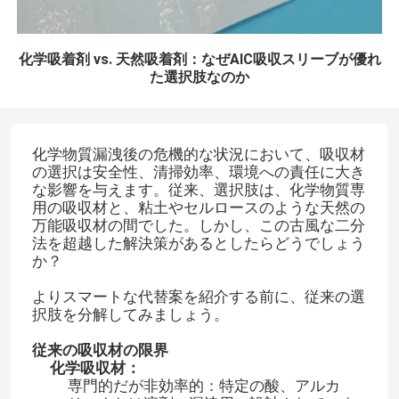
化学吸着剤 vs. 天然吸着剤：なぜAIC吸収スリーブが優れ
た選択肢なのか
化学物質漏洩後の危機的な状況において、吸収材
の選択は安全性、清掃効率、環境への責任に大き
な影響を与えます。従来、選択肢は、化学物質専
用の吸収材と、粘土やセルロースのような天然の
万能吸収材の間でした。しかし、この古風な二分
法を超越した解決策があるとしたらどうでしょう
か？
よりスマートな代替案を紹介する前に、従来の選
択肢を分解してみましょう。
従来の吸収材の限界
化学吸収材：
専門的だが非効率的：特定の酸、アルカ