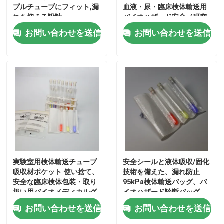
プルチューブにフィット,漏
血液・尿・臨床検体輸送用
れを抑える設計
バイオハザード安全（研究
95kPa バイオハザード袋
所用）
お問い合わせを送信
お問い合わせを送信
吸収性の袋
医学の標本箱
吸収性の袖
医学の吸収性のパッド
実験室用検体輸送チューブ
安全シールと液体吸収/固化
吸収材ポケット 使い捨て、
技術を備えた、漏れ防止
安全な臨床検体包装・取り
95kPa検体輸送バッグ、バ
標本の荷箱
扱い用バイオメディカルグ
イオハザード診断バッグ
レード
お問い合わせを送信
お問い合わせを送信
絶縁された箱