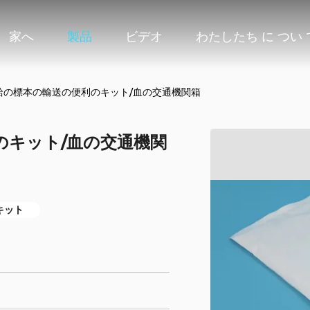
家へ
製品
ビデオ
わたしたち に つい 
給の標本の輸送の便利のキット/血の交通機関箱
のキット/血の交通機関
キット