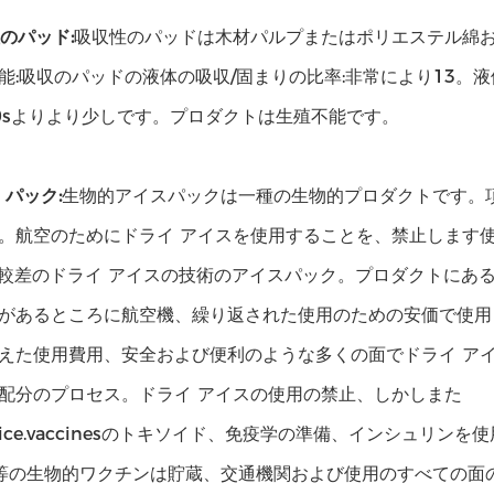
のパッド:
吸収性のパッドは木材パルプまたはポリエステル綿お
能:吸収のパッドの液体の吸収/固まりの比率:非常により13。
0sよりより少しです。プロダクトは生殖不能です。
 パック:
生物的アイスパックは一種の生物的プロダクトです。
。航空のためにドライ アイスを使用することを、禁止します
較差のドライ アイスの技術のアイスパック。プロダクトにあ
があるところに航空機、繰り返された使用のための安価で使用
えた使用費用、安全および便利のような多くの面でドライ ア
配分のプロセス。ドライ アイスの使用の禁止、しかしまた
ice.vaccinesのトキソイド、免疫学の準備、インシュリ
、等の生物的ワクチンは貯蔵、交通機関および使用のすべての面