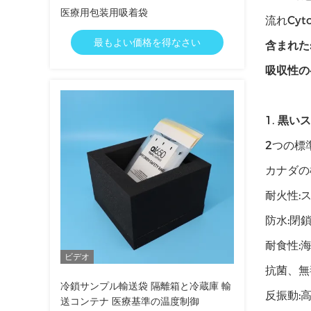
医療用包装用吸着袋
流れCyt
最もよい価格を得なさい
含まれた
吸収性の
1.
黒い
2つの標
カナダの
耐火性:
防水:閉
耐食性:
ビデオ
抗菌、無
冷鎖サンプル輸送袋 隔離箱と冷蔵庫 輸
反振動:
送コンテナ 医療基準の温度制御