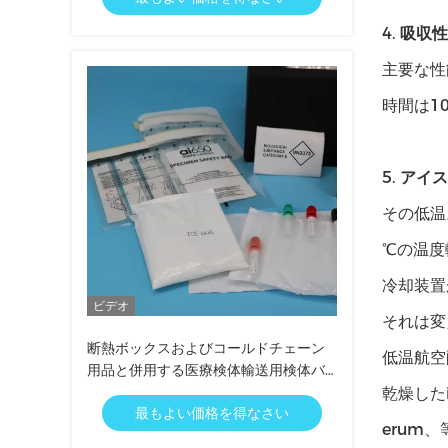
4.
吸収性
主要な性
時間は1
5.
アイス
その低温
℃の温度
冷却装置
ビデオ
それは変
断熱ボックスおよびコールドチェーン
低温航空
用品と併用する医療検体輸送用検体バ
ッグ
乾燥した
最もよい価格を得なさい
erum