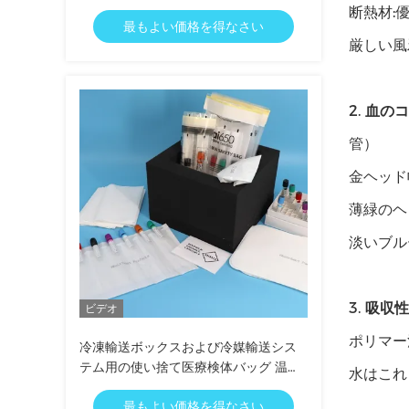
断熱材:
最もよい価格を得なさい
厳しい風
2.
血のコ
管）
金ヘッド
薄緑のヘ
淡いブル
3.
吸収性
ビデオ
ポリマー
冷凍輸送ボックスおよび冷媒輸送シス
テム用の使い捨て医療検体バッグ 温度
水はこれ
管理パッケージングソリューション
最もよい価格を得なさい