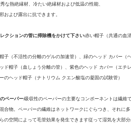
優秀な熱絶縁材、冷たい絶縁材および低温の性能、
邪および露出に抗できます。
レクションの管に掃除機をかけて下さい:
赤い帽子（共通の血
帽子（不活性の分離のゲルの加速管）、緑のヘッド カバー（ヘパリンの
ッド帽子（血しょう分離の管）、紫色のヘッド カバー（エチレンジア
ーのヘッド帽子（ナトリウム クエン酸塩の凝固の試験管）
のペーパー:
吸収性のペーパーの主要なコンポーネントは繊維
混合物。ペーパーの繊維はネットワークにぐらつき、それに多
らの空間によって毛管効果を発生できます従って湿気を大部分