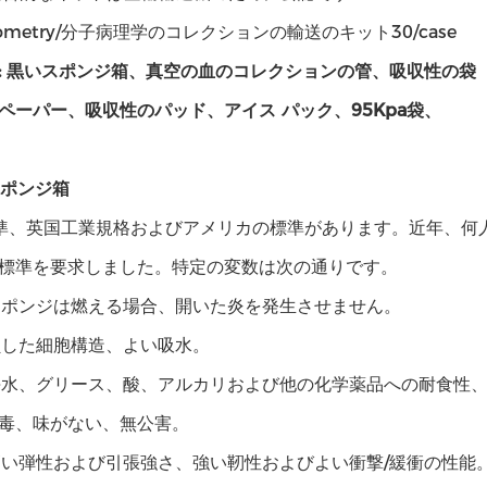
ometry/分子病理学のコレクションの輸送のキット30/case
: 黒いスポンジ箱、真空の血のコレクションの管、吸収性の袋
ペーパー、吸収性のパッド、アイス パック、95Kpa袋、
スポンジ箱
準、英国工業規格およびアメリカの標準があります。近年、何
標準を要求しました。特定の変数は次の通りです。
スポンジは燃える場合、開いた炎を発生させません。
鎖した細胞構造、よい吸水。
海水、グリース、酸、アルカリおよび他の化学薬品への耐食性
毒、味がない、無公害。
高い弾性および引張強さ、強い靭性およびよい衝撃/緩衝の性能