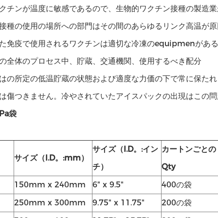
クチンが温度に敏感であるので、生物的ワクチン接種の製造業
接種の使用の場所への部門はその間のあらゆるリンク高温が原
た免疫で使用されるワクチンは適切な冷凍のequipmenがあ
の全体のプロセス中、貯蔵、交通機関、使用するべき配分
はの所定の低温貯蔵の状態および適度な力価の下で常に保たれ
は傷つきません。冷やされていたアイスパックの出現はこの問
Pa袋
サイズ（I.D。:イン
カートンごとの
サイズ（I.D。:mm）
チ）
Qty
150mm x 240mm
6" x 9.5"
400の袋
250mm x 300mm
9.75" x 11.75"
200の袋