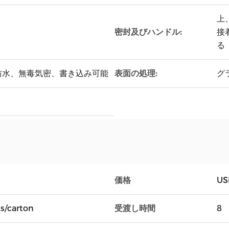
上
密封及びハンドル:
接
る
表面の処理:
防水、無毒気密、書き込み可能
グ
価格
US
受渡し時間
/carton
8