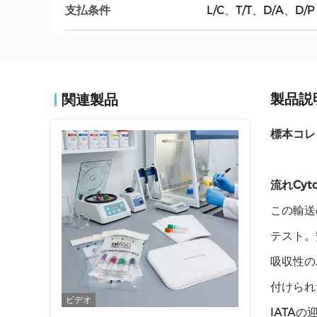
支払条件
L/C、T/T、D/A、D/P
製品説
関連製品
標本コレ
流れCy
この輸送
テスト。
吸収性の
付けられ
ビデオ
IATA