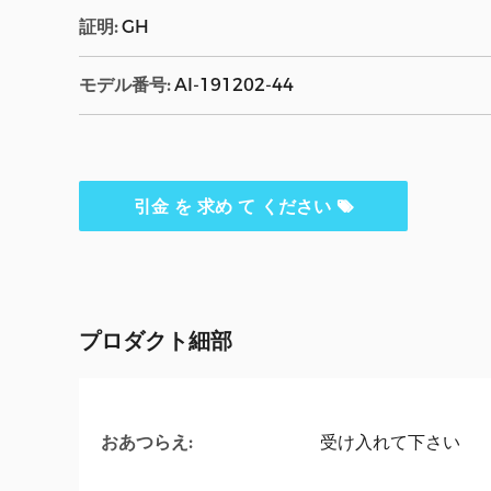
証明:
GH
モデル番号:
AI-191202-44
引金 を 求め て ください
プロダクト細部
おあつらえ:
受け入れて下さい