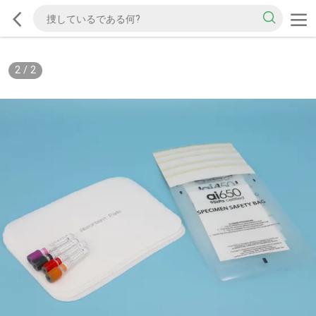
2
/
2