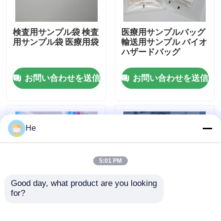
わたしたち に つい て
検査用サンプル袋 検査
医療用サンプルバッグ
用サンプル袋 医療用袋
輸送用サンプル バイオ
ハザードバッグ
工場 ツアー
お問い合わせを送信
お問い合わせを送信
品質管理
ニュース
He
引金 を 求め て ください
5:01 PM
Good day, what product are you looking 
95Kpa袋
for?
バイオハザード標本バ
95kPa 診断用標本輸送
ッグラボ標本輸送バッ
袋 漏れ防止バイオハザ
95kPa標本の輸送袋