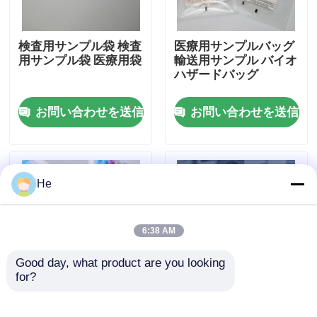
わたしたち に つい て
検査用サンプル袋 検査
医療用サンプルバッグ
用サンプル袋 医療用袋
輸送用サンプル バイオ
ハザードバッグ
工場 ツアー
お問い合わせを送信
お問い合わせを送信
品質管理
ニュース
He
引金 を 求め て ください
6:38 AM
Good day, what product are you looking 
95Kpa袋
for?
バイオハザード標本バ
95kPa 診断用標本輸送
ッグラボ標本輸送バッ
袋 漏れ防止バイオハザ
95kPa標本の輸送袋