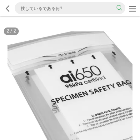
2
/
2