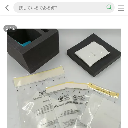
2
/
2