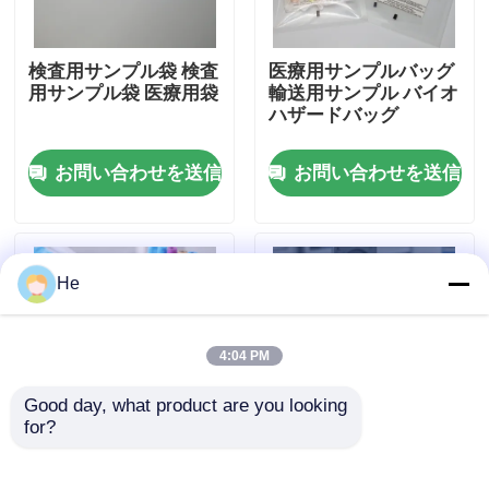
わたしたち に つい て
検査用サンプル袋 検査
医療用サンプルバッグ
用サンプル袋 医療用袋
輸送用サンプル バイオ
ハザードバッグ
工場 ツアー
お問い合わせを送信
お問い合わせを送信
品質管理
ニュース
He
引金 を 求め て ください
4:04 PM
Good day, what product are you looking 
95Kpa袋
for?
バイオハザード標本バ
95kPa 診断用標本輸送
ッグラボ標本輸送バッ
袋 漏れ防止バイオハザ
95kPa標本の輸送袋