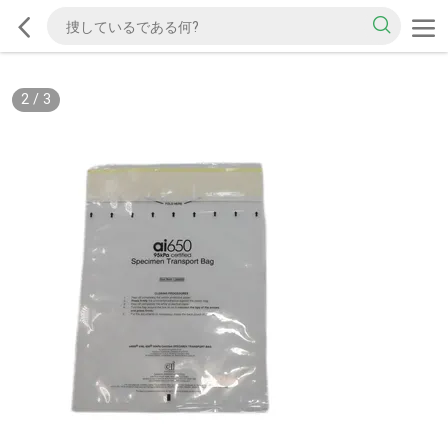
2
/
3