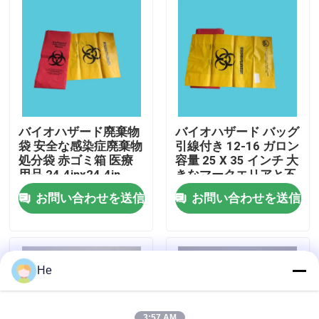
わたしたち に つい て
工場 ツアー
品質管理
バイオハザード廃棄物
バイオハザード バッグ
袋 安全な感染症廃棄物
引線付き 12-16 ガロン
処分袋 赤ゴミ箱 医療
容量 25 X 35 インチ 大
用品 24.4inx24.4in
きなマークエリアと不
ニュース
妊指示パッチ
お問い合わせを送信
お問い合わせを送信
引金 を 求め て ください
95Kpa袋
He
95kPa標本の輸送袋
3:57 AM