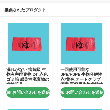
推薦されたプロダクト
漏れがない 病院級 生
一回使用可能な
物有害廃棄物 24' 赤色
DPE/HDPE 生物分解性
家へ
ゴミ箱 感染性廃棄物の
赤/黄色 オートクラブ
危険符号
消毒 医療用生物危険物
ごみ袋
お問い合わせを送信
お問い合わせを送信
製品
ビデオ